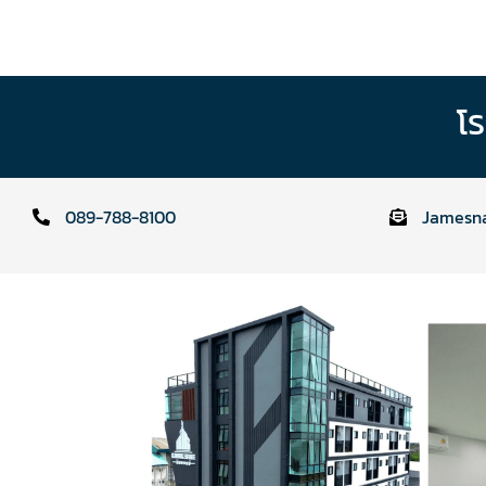
โ
089-788-8100
Jamesna